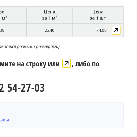
во
Цена
Цена
3
3
1 м
за 1 м
за 1 шт
38
2240
74.00
оваться разными размерами)
жмите на строку или
, либо по
2 54-27-03
ывы