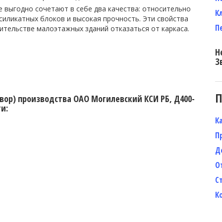
 выгодно сочетают в себе два качества: относительно
К
силикатных блоков и высокая прочность. Эти свойства
П
ительстве малоэтажных зданий отказаться от каркаса.
Н
З
П
твор) производства ОАО Могилевский КСИ РБ, Д400-
и:
К
П
Д
О
С
К