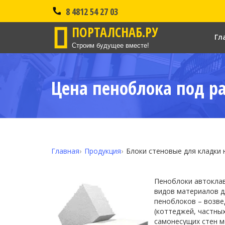
8 4812 54 27 03
ПОРТАЛСНАБ.РУ
Гл
Строим будущее вместе!
Цена пеноблока под ра
Главная
Продукция
Блоки стеновые для кладки н
Пеноблоки автоклав
видов материалов д
пеноблоков – возве
(коттеджей, частны
самонесущих стен м