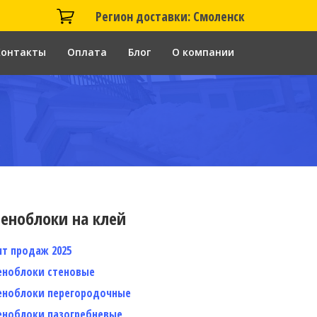
Регион доставки: Смоленск
Контакты
Оплата
Блог
О компании
еноблоки на клей
ит продаж 2025
еноблоки стеновые
еноблоки перегородочные
еноблоки пазогребневые