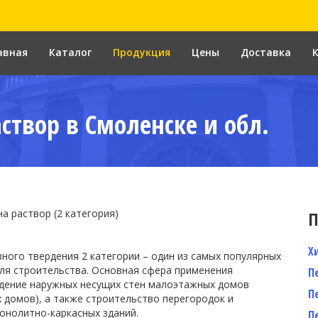
авная
Каталог
Продукция
Цены
Доставка
створ в Смоленске и обл.
а раствор (2 категория)
П
Х
ного твердения 2 категории – один из самых популярных
ля строительства. Основная сфера применения
П
дение наружных несущих стен малоэтажных домов
П
х домов), а также строительство перегородок и
онолитно-каркасных зданий.
П