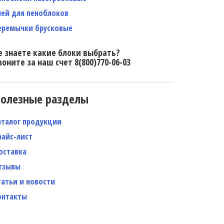
лей для пеноблоков
еремычки брусковые
е знаете какие блоки выбрать?
воните за наш счет 8(800)770-06-03
олезные разделы
аталог продукции
райс-лист
оставка
тзывы
татьи и новости
онтакты