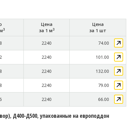
о
Цена
Цена
3
3
 м
за 1 м
за 1 шт
8
2240
74.00
2
2240
101.00
8
2240
132.00
8
2240
79.00
6
2240
66.00
твор), Д400-Д500, упакованные на европоддон