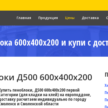
Главная
Продукция
Цены
Доставка
ока 600x400x200 и купи с дос
П
ки Д500 600x400x200
Х
Купить пеноблоки, Д500 600x400x200 первой
П
категории (для кладки на клей) на европоддоне,
доставку расчитаем индивидуально по городу
П
Смоленск и Смоленской области
П