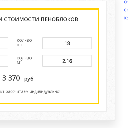
О
С
К
 И СТОИМОСТИ ПЕНОБЛОКОВ
кол-во
шт
кол-во
2
м
3 370
руб.
кт расcчитаем индивидуально!