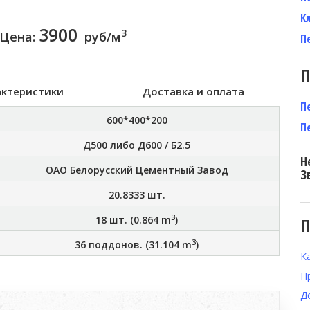
К
3900
3
Цена:
руб/м
П
П
актеристики
Доставка и оплата
П
600*400*200
П
Д500 либо Д600 / Б2.5
Н
ОАО Белорусский Цементный Завод
З
20.8333
шт.
3
18
шт. (
0.864
m
)
П
3
36
поддонов. (
31.104
m
)
К
П
Д