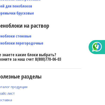
лей для пеноблоков
еремычки брусковые
еноблоки на раствор
еноблоки стеновые
еноблоки перегородочные
е знаете какие блоки выбрать?
воните за наш счет 8(800)770-06-03
олезные разделы
аталог продукции
райс-лист
оставка