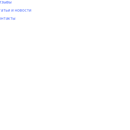
тзывы
татьи и новости
онтакты