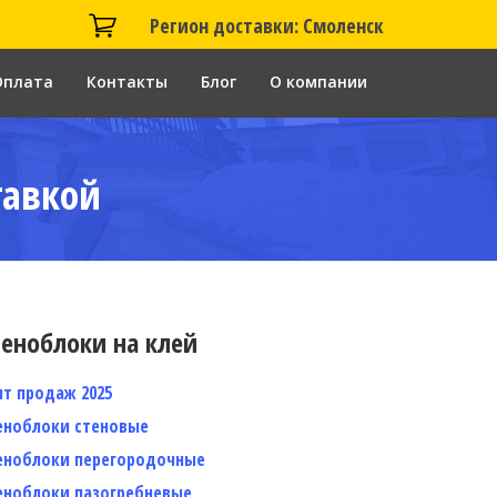
Регион доставки: Смоленск
Оплата
Контакты
Блог
О компании
тавкой
еноблоки на клей
ит продаж 2025
еноблоки стеновые
еноблоки перегородочные
еноблоки пазогребневые