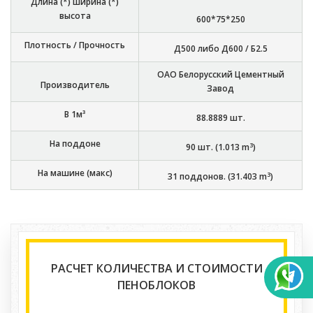
Длина (*) ширина (*)
высота
600*75*250
Плотность / Прочность
Д500 либо Д600 / Б2.5
ОАО Белорусский Цементный
Производитель
Завод
В 1м³
88.8889
шт.
На поддоне
3
90
шт. (
1.013
m
)
На машине (макс)
3
31
поддонов. (
31.403
m
)
РАСЧЕТ КОЛИЧЕСТВА И СТОИМОСТИ
ПЕНОБЛОКОВ