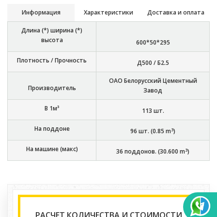
Информация
Характеристики
Доставка и оплата
Длина (*) ширина (*)
высота
600*50*295
Плотность / Прочность
Д500 / Б2.5
ОАО Белорусский Цементный
Производитель
Завод
В 1м³
113
шт.
На поддоне
3
96
шт. (
0.85
m
)
На машине (макс)
3
36
поддонов. (
30.600
m
)
РАСЧЕТ КОЛИЧЕСТВА И СТОИМОСТИ