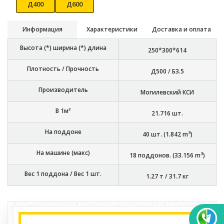
Д400
Д600
Информация
Характеристики
Доставка и оплата
Высота (*) ширина (*) длина
250*300*614
Плотность / Прочность
Д500 / Б3.5
Производитель
Могилевский КСИ
В 1м³
21.716
шт.
На поддоне
3
40
шт. (
1.842
m
)
На машине (макс)
3
18
поддонов. (
33.156
m
)
Вес 1 поддона / Вес 1 шт.
1.27 т
/
31.7 кг