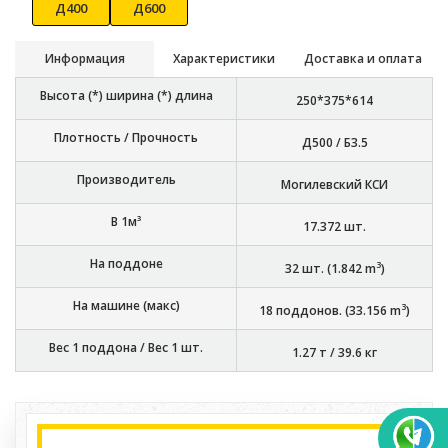
Д400
Д600
Информация
Характеристики
Доставка и оплата
Высота (*) ширина (*) длина
250*375*614
Плотность / Прочность
Д500 / Б3.5
Производитель
Могилевский КСИ
В 1м³
17.372
шт.
На поддоне
3
32
шт. (
1.842
m
)
На машине (макс)
3
18
поддонов. (
33.156
m
)
Вес 1 поддона / Вес 1 шт.
1.27 т
/
39.6 кг