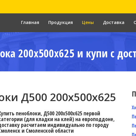
Главная
Продукция
Цены
Доставка
ока 200x500x625 и купи с дос
П
ки Д500 200x500x625
Х
Купить пеноблоки, Д500 200x500x625 первой
П
категории (для кладки на клей) на европоддоне,
доставку расчитаем индивидуально по городу
П
Смоленск и Смоленской области
П