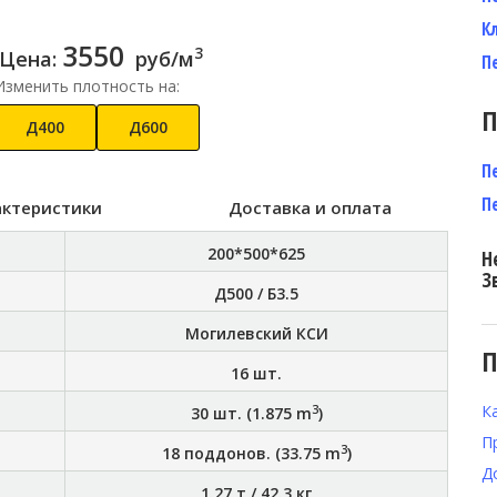
К
3550
3
Цена:
руб/м
П
Изменить плотность на:
П
Д400
Д600
П
П
актеристики
Доставка и оплата
200*500*625
Н
З
Д500 / Б3.5
Могилевский КСИ
П
16
шт.
К
3
30
шт. (
1.875
m
)
П
3
18
поддонов. (
33.75
m
)
Д
1.27 т
/
42.3 кг