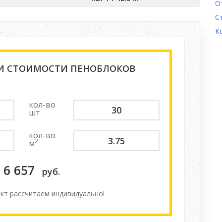
О
С
К
 И СТОИМОСТИ ПЕНОБЛОКОВ
кол-во
шт
кол-во
2
м
6 657
руб.
кт расcчитаем индивидуально!