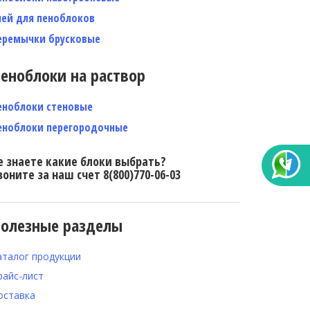
лей для пеноблоков
еремычки брусковые
еноблоки на раствор
еноблоки стеновые
еноблоки перегородочные
е знаете какие блоки выбрать?
воните за наш счет 8(800)770-06-03
олезные разделы
аталог продукции
райс-лист
оставка