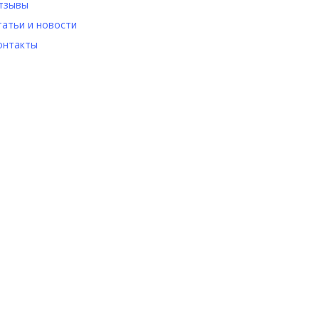
тзывы
татьи и новости
онтакты