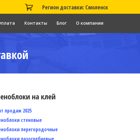
Регион доставки: Смоленск
Оплата
Контакты
Блог
О компании
тавкой
еноблоки на клей
ит продаж 2025
еноблоки стеновые
еноблоки перегородочные
еноблоки пазогребневые