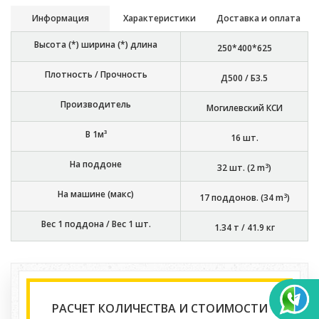
Информация
Характеристики
Доставка и оплата
Высота (*) ширина (*) длина
250*400*625
Плотность / Прочность
Д500 / Б3.5
Производитель
Могилевский КСИ
В 1м³
16
шт.
На поддоне
3
32
шт. (
2
m
)
На машине (макс)
3
17
поддонов. (
34
m
)
Вес 1 поддона / Вес 1 шт.
1.34 т
/
41.9 кг
РАСЧЕТ КОЛИЧЕСТВА И СТОИМОСТИ