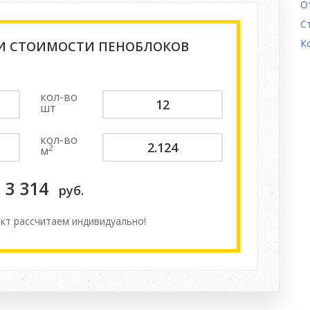
О
С
К
 И СТОИМОСТИ ПЕНОБЛОКОВ
кол-во
шт
кол-во
2
м
3 314
руб.
кт расcчитаем индивидуально!