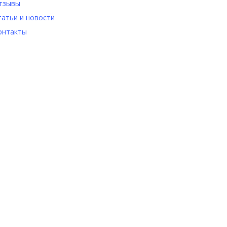
тзывы
татьи и новости
онтакты