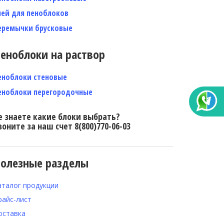
лей для пеноблоков
еремычки брусковые
еноблоки на раствор
еноблоки стеновые
еноблоки перегородочные
е знаете какие блоки выбрать?
воните за наш счет 8(800)770-06-03
олезные разделы
аталог продукции
райс-лист
оставка