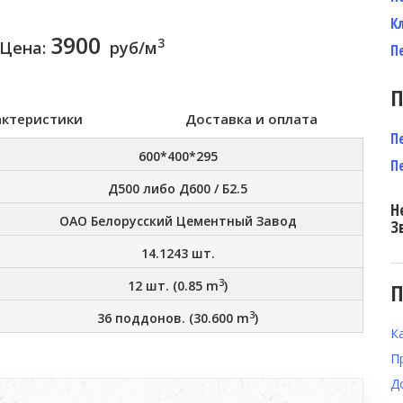
К
3900
3
Цена:
руб/м
П
П
актеристики
Доставка и оплата
П
600*400*295
П
Д500 либо Д600 / Б2.5
Н
ОАО Белорусский Цементный Завод
З
14.1243
шт.
3
12
шт. (
0.85
m
)
П
3
36
поддонов. (
30.600
m
)
К
П
Д