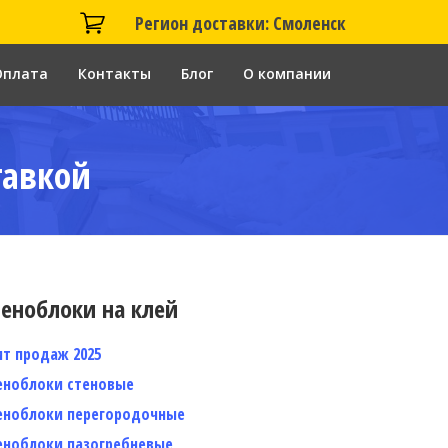
Регион доставки: Смоленск
Оплата
Контакты
Блог
О компании
тавкой
еноблоки на клей
ит продаж 2025
еноблоки стеновые
еноблоки перегородочные
еноблоки пазогребневые