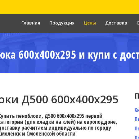
Главная
Продукция
Цены
Доставка
ока 600x400x295 и купи с дос
П
ки Д500 600x400x295
Х
Купить пеноблоки, Д500 600x400x295 первой
П
категории (для кладки на клей) на европоддоне,
доставку расчитаем индивидуально по городу
П
Смоленск и Смоленской области
П