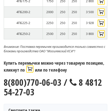
4ПБ175-2
1750
250
250
2 800
4ПБ200-2
2000
250
250
3 500
4ПБ225-2
2250
250
250
3 928
4ПБ250-2
2500
250
250
3 800
Внимание: Поставка перемычек производится только совместно с
блоками производства ОАО "Могилевский КСИ"!
Купить перемычки можно через товарную позицию,
кликнут по
или по телефону
8(800)770-06-03 /
8 4812
54-27-03
Смотрите также