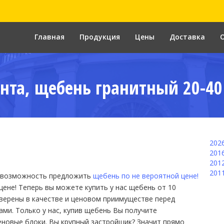
Главная
Продукция
Цены
Доставка
нта, щебень гранитный 20-40
202
201
201
201
 возможность предложить
щебень по не вероятной цене!
цене!
Теперь вы можете купить у нас щебень от 10
уверены в качестве и ценовом приимуществе перед
ми. Только у нас, купив щебень Вы получите
еновые блоки. Вы крупный застройщик? Значит прямо